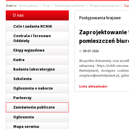
Jesteś w:
Strona główna
>
O nas
>
Zamówienia publiczne
>
Postępowania krajowe
>
Zap
O nas
Postępowania krajowe
Cele i zadania RCKiK
Zaprojektowanie 
Centrala i Terenowe
pomieszczeń biu
Oddziały
Ekipy wyjazdowe
09-07-2024
Kadra
Wszystkie dokumenty oraz wszel
zakupową : https://rckik-rzeszo
Badania laboratoryjne
Marketplanet, dostępne codzie
oneplace@marketplanet.pl, gdzie
Szkolenia
Lista aktualności
Ogłoszenia o naborze
Partnerzy
Zamówienia publiczne
Ogłoszenia
Mapa serwisu