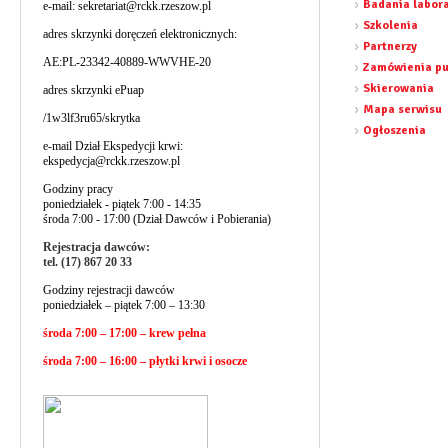
Badania labor
e-mail:
sekretariat@rckk.rzeszow.pl
Szkolenia
adres skrzynki doręczeń elektronicznych:
Partnerzy
AE:PL-23342-40889-WWVHE-20
Zamówienia pu
Skierowania
adres skrzynki ePuap
Mapa serwisu
/1w3lf3ru65/skrytka
Ogłoszenia
e-mail Dział Ekspedycji krwi:
ekspedycja@rckk.rzeszow.pl
Godziny pracy
poniedziałek - piątek 7:00 - 14:35
środa 7:00 - 17:00 (Dział Dawców i Pobierania)
Rejestracja dawców:
tel. (17) 867 20 33
Godziny rejestracji dawców
poniedziałek – piątek 7:00 – 13:30
środa 7:00 – 17:00 – krew pełna
środa 7:00 – 16:00 – płytki krwi i osocze