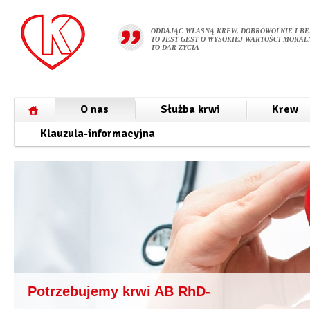
ODDAJĄC WŁASNĄ KREW, DOBROWOLNIE I BE
TO JEST GEST O WYSOKIEJ WARTOŚCI MORALN
TO DAR ŻYCIA
O nas
Służba krwi
Krew
Klauzula-informacyjna
Potrzebujemy krwi AB RhD-