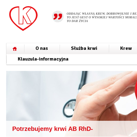
ODDAJĄC WŁASNĄ KREW, DOBROWOLNIE I BE
TO JEST GEST O WYSOKIEJ WARTOŚCI MORALN
TO DAR ŻYCIA
O nas
Służba krwi
Krew
Klauzula-informacyjna
Potrzebujemy krwi AB RhD-