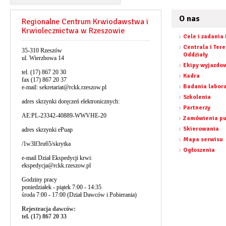
O nas
Regionalne Centrum Krwiodawstwa i
Krwiolecznictwa w Rzeszowie
Cele i zadania
Centrala i Ter
35-310 Rzeszów
Oddziały
ul. Wierzbowa 14
Ekipy wyjazdo
tel. (17) 867 20 30
Kadra
fax (17) 867 20 37
Badania labor
e-mail:
sekretariat@rckk.rzeszow.pl
Szkolenia
adres skrzynki doręczeń elektronicznych:
Partnerzy
AE:PL-23342-40889-WWVHE-20
Zamówienia pu
Skierowania
adres skrzynki ePuap
Mapa serwisu
/1w3lf3ru65/skrytka
Ogłoszenia
e-mail Dział Ekspedycji krwi:
ekspedycja@rckk.rzeszow.pl
Godziny pracy
poniedziałek - piątek 7:00 - 14:35
środa 7:00 - 17:00 (Dział Dawców i Pobierania)
Rejestracja dawców:
tel. (17) 867 20 33