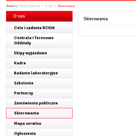
Jesteś w:
Strona główna
>
O nas
>
Skierowania
O nas
Skierowania
Cele i zadania RCKiK
Centrala i Terenowe
Oddziały
Ekipy wyjazdowe
Kadra
Badania laboratoryjne
Szkolenia
Partnerzy
Zamówienia publiczne
Skierowania
Mapa serwisu
Ogłoszenia