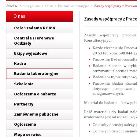
Jesteś w:
Strona główna
>
O nas
>
Badania laboratoryjne
>
Zasady współpracy z Pracown
O nas
Zasady współpracy z Prac
Cele i zadania RCKiK
Zasady współpracy pracowni
Centrala i Terenowe
Konsultacyjnych:
Oddziały
Każde zlecenie do Pracown
Ekipy wyjazdowe
20 53 lub kom. 698 944 2
Pracownia Badań Konsult
Kadra
Badania zlecone w tryb
otrzymaniu zlecenia i mate
Badania laboratoryjne
Badania w trybie rutynowy
Pracownia Badań Konsult
Szkolenia
dotyczące postepowania
zdiagnozowanych.
Ogłoszenia o naborze
Materiał do badania – krew peł
Partnerzy
Ilość materiału do badań nal
Zamówienia publiczne
uzależniona jest od rodzaju wy
Ogłoszenia
Od osoby dorosłej należy 
Od małych dzieci i niemow
Mapa serwisu