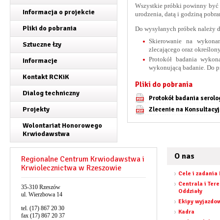
Wszystkie próbki powinny być o
Informacja o projekcie
urodzenia, datą i godziną pobra
Pliki do pobrania
Do wysyłanych próbek należy d
Skierowanie na wykonan
Sztuczne łzy
zlecającego oraz określo
Protokół badania wykona
Informacje
wykonującą badanie. Do p
Kontakt RCKiK
Pliki do pobrania
Dialog techniczny
Protokół badania serolo
Projekty
Zlecenie na Konsultac
Wolontariat Honorowego
Krwiodawstwa
O nas
Regionalne Centrum Krwiodawstwa i
Krwiolecznictwa w Rzeszowie
Cele i zadania
Centrala i Ter
35-310 Rzeszów
Oddziały
ul. Wierzbowa 14
Ekipy wyjazdo
tel. (17) 867 20 30
Kadra
fax (17) 867 20 37