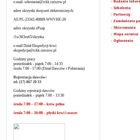
Badania labor
e-mail:
sekretariat@rckk.rzeszow.pl
Szkolenia
adres skrzynki doręczeń elektronicznych:
Partnerzy
AE:PL-23342-40889-WWVHE-20
Zamówienia pu
Skierowania
adres skrzynki ePuap
Mapa serwisu
/1w3lf3ru65/skrytka
Ogłoszenia
e-mail Dział Ekspedycji krwi:
ekspedycja@rckk.rzeszow.pl
Godziny pracy
poniedziałek - piątek 7:00 - 14:35
środa 7:00 - 17:00 (Dział Dawców i Pobierania)
Rejestracja dawców:
tel. (17) 867 20 33
Godziny rejestracji dawców
poniedziałek – piątek 7:00 – 13:30
środa 7:00 – 17:00 – krew pełna
środa 7:00 – 16:00 – płytki krwi i osocze