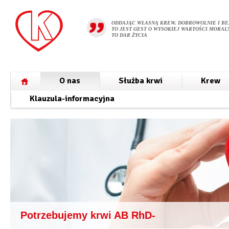
ODDAJĄC WŁASNĄ KREW, DOBROWOLNIE I BE
TO JEST GEST O WYSOKIEJ WARTOŚCI MORALN
TO DAR ŻYCIA
O nas
Służba krwi
Krew
Klauzula-informacyjna
Potrzebujemy krwi AB RhD-