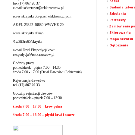
Kadra
fax (17) 867 20 37
Badania labor
e-mail:
sekretariat@rckk.rzeszow.pl
Szkolenia
adres skrzynki doręczeń elektronicznych:
Partnerzy
AE:PL-23342-40889-WWVHE-20
Zamówienia pu
Skierowania
adres skrzynki ePuap
Mapa serwisu
/1w3lf3ru65/skrytka
Ogłoszenia
e-mail Dział Ekspedycji krwi:
ekspedycja@rckk.rzeszow.pl
Godziny pracy
poniedziałek - piątek 7:00 - 14:35
środa 7:00 - 17:00 (Dział Dawców i Pobierania)
Rejestracja dawców:
tel. (17) 867 20 33
Godziny rejestracji dawców
poniedziałek – piątek 7:00 – 13:30
środa 7:00 – 17:00 – krew pełna
środa 7:00 – 16:00 – płytki krwi i osocze