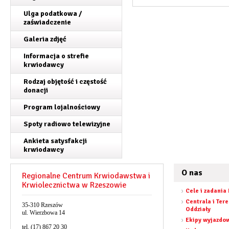
Ulga podatkowa /
zaświadczenie
Galeria zdjęć
Informacja o strefie
krwiodawcy
Rodzaj objętość i częstość
donacji
Program lojalnościowy
Spoty radiowo telewizyjne
Ankieta satysfakcji
krwiodawcy
O nas
Regionalne Centrum Krwiodawstwa i
Krwiolecznictwa w Rzeszowie
Cele i zadania
Centrala i Ter
35-310 Rzeszów
Oddziały
ul. Wierzbowa 14
Ekipy wyjazdo
tel. (17) 867 20 30