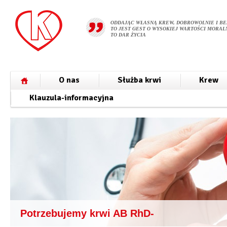
ODDAJĄC WŁASNĄ KREW, DOBROWOLNIE I BE
TO JEST GEST O WYSOKIEJ WARTOŚCI MORALN
TO DAR ŻYCIA
O nas
Służba krwi
Krew
Klauzula-informacyjna
Potrzebujemy krwi AB RhD-