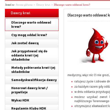
Jesteś w:
Strona główna
>
Dawcy krwi
>
Dlaczego warto oddawać krew?
Dawcy krwi
Dlaczego warto oddawać k
Dlaczego warto oddawać
krew?
Czy mogę oddać krew?
Jak zostać dawcą
Jak przygotować się do
oddania krwi i jej
składników
Metody pobierania krwi i jej
składników
medyczny, więc nic Ci nie grozi,
Samodyskwalifikacja dawcy
ratujesz życie i zdrowie d
za każdym razem gdy odd
Honorowi dawcy krwi /
w dniu oddania przysługuje
przywileje
możesz uzyskać zwrot 
Wykaz HDK
najbliższego Terenowego
otrzymujesz ekwiwalent k
Regulamin Klubu HDK