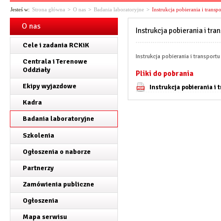
Jesteś w:
Strona główna
>
O nas
>
Badania laboratoryjne
>
Instrukcja pobierania i trans
O nas
Instrukcja pobierania i tr
Cele i zadania RCKiK
Instrukcja pobierania i transpor
Centrala i Terenowe
Oddziały
Pliki do pobrania
Ekipy wyjazdowe
Instrukcja pobierania i
Kadra
Badania laboratoryjne
Szkolenia
Ogłoszenia o naborze
Partnerzy
Zamówienia publiczne
Ogłoszenia
Mapa serwisu