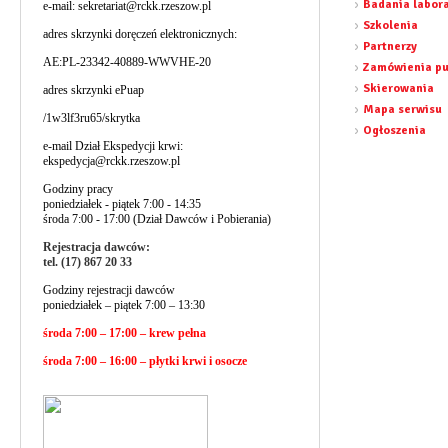
Badania labor
e-mail:
sekretariat@rckk.rzeszow.pl
Szkolenia
adres skrzynki doręczeń elektronicznych:
Partnerzy
AE:PL-23342-40889-WWVHE-20
Zamówienia pu
Skierowania
adres skrzynki ePuap
Mapa serwisu
/1w3lf3ru65/skrytka
Ogłoszenia
e-mail Dział Ekspedycji krwi:
ekspedycja@rckk.rzeszow.pl
Godziny pracy
poniedziałek - piątek 7:00 - 14:35
środa 7:00 - 17:00 (Dział Dawców i Pobierania)
Rejestracja dawców:
tel. (17) 867 20 33
Godziny rejestracji dawców
poniedziałek – piątek 7:00 – 13:30
środa 7:00 – 17:00 – krew pełna
środa 7:00 – 16:00 – płytki krwi i osocze