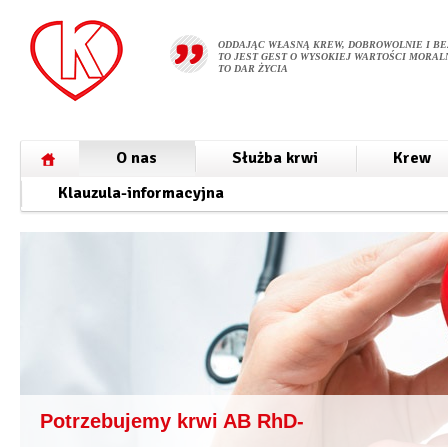
ODDAJĄC WŁASNĄ KREW, DOBROWOLNIE I BE
TO JEST GEST O WYSOKIEJ WARTOŚCI MORALN
TO DAR ŻYCIA
O nas
Służba krwi
Krew
Klauzula-informacyjna
Potrzebujemy krwi AB RhD-