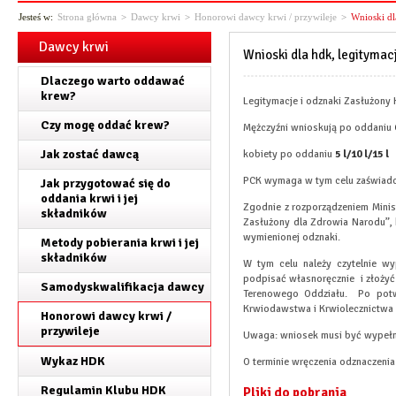
Jesteś w:
Strona główna
>
Dawcy krwi
>
Honorowi dawcy krwi / przywileje
>
Wnioski dl
Dawcy krwi
Wnioski dla hdk, legitymac
Dlaczego warto oddawać
krew?
Legitymacje i odznaki Zasłużon
Czy mogę oddać krew?
Mężczyźni wnioskują po oddaniu
Jak zostać dawcą
kobiety po oddaniu
5 l/10 l/15 l
PCK wymaga w tym celu zaświadcze
Jak przygotować się do
oddania krwi i jej
Zgodnie z rozporządzeniem Minist
składników
Zasłużony dla Zdrowia Narodu”, 
wymienionej odznaki.
Metody pobierania krwi i jej
składników
W tym celu należy czytelnie w
podpisać własnoręcznie i złożyć
Samodyskwalifikacja dawcy
Terenowego Oddziału. Po potwi
Krwiodawstwa i Krwiolecznictwa
Honorowi dawcy krwi /
przywileje
Uwaga: wniosek musi być wypełnio
Wykaz HDK
O terminie wręczenia odznaczen
Regulamin Klubu HDK
Pliki do pobrania