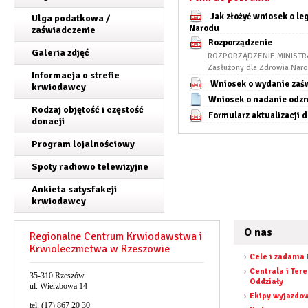
Jak złożyć wniosek o le
Ulga podatkowa /
Narodu
zaświadczenie
Rozporządzenie
Galeria zdjęć
ROZPORZĄDZENIE MINISTRA ZD
Zasłużony dla Zdrowia Nar
Informacja o strefie
Wniosek o wydanie zaświ
krwiodawcy
Wniosek o nadanie odzn
Rodzaj objętość i częstość
Formularz aktualizacji 
donacji
Program lojalnościowy
Spoty radiowo telewizyjne
Ankieta satysfakcji
krwiodawcy
O nas
Regionalne Centrum Krwiodawstwa i
Krwiolecznictwa w Rzeszowie
Cele i zadania
Centrala i Ter
35-310 Rzeszów
Oddziały
ul. Wierzbowa 14
Ekipy wyjazdo
tel. (17) 867 20 30