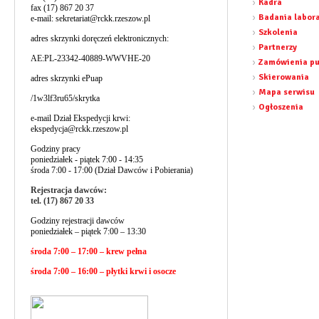
Kadra
fax (17) 867 20 37
Badania labor
e-mail:
sekretariat@rckk.rzeszow.pl
Szkolenia
adres skrzynki doręczeń elektronicznych:
Partnerzy
AE:PL-23342-40889-WWVHE-20
Zamówienia pu
Skierowania
adres skrzynki ePuap
Mapa serwisu
/1w3lf3ru65/skrytka
Ogłoszenia
e-mail Dział Ekspedycji krwi:
ekspedycja@rckk.rzeszow.pl
Godziny pracy
poniedziałek - piątek 7:00 - 14:35
środa 7:00 - 17:00 (Dział Dawców i Pobierania)
Rejestracja dawców:
tel. (17) 867 20 33
Godziny rejestracji dawców
poniedziałek – piątek 7:00 – 13:30
środa 7:00 – 17:00 – krew pełna
środa 7:00 – 16:00 – płytki krwi i osocze