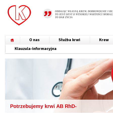
ODDAJĄC WŁASNĄ KREW, DOBROWOLNIE I BE
TO JEST GEST O WYSOKIEJ WARTOŚCI MORALN
TO DAR ŻYCIA
O nas
Służba krwi
Krew
Klauzula-informacyjna
Potrzebujemy krwi AB RhD-