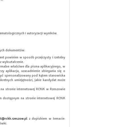
atologicznych i autoryzacji wyników.
lnych dokumentów:
nt powinien w sposób przejrzysty i rzetelny
z wykształcenie.
malne właściwe dla pisma aplikacyjnego, w
zy aplikacja, uzasadnienie ubiegania się o
 być spersonalizowany pod kątem stanowiska
kretnych umiejętności, jakie kandydat może
a stronie internetowej RCKiK w Rzeszowie
 dostępnym na stronie internetowej RCKiK
at@rckk.rzeszow.pl
z dopiskiem w temacie:
ówki.