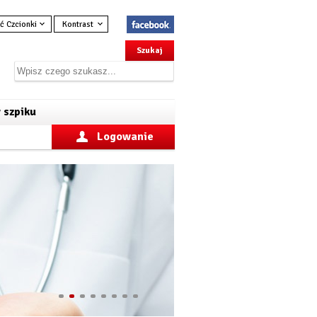
ć Czcionki
Kontrast
 szpiku
Logowanie
1
2
3
4
5
6
7
8