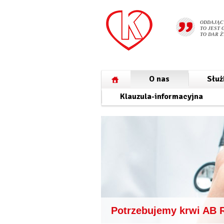
ODDAJĄC
TO JEST 
TO DAR Ż
O nas
Służ
Klauzula-informacyjna
Potrzebujemy krwi AB 