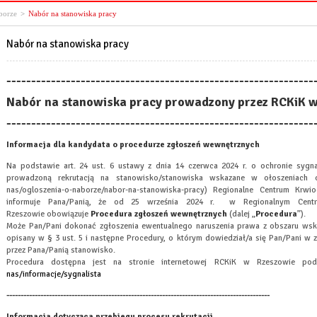
borze
>
Nabór na stanowiska pracy
Nabór na stanowiska pracy
--------------------------------------------------------------
Nabór na stanowiska pracy prowadzony przez RCKiK 
--------------------------------------------------------------
Informacja dla kandydata o procedurze zgłoszeń wewnętrznych
Na podstawie art. 24 ust. 6 ustawy z dnia 14 czerwca 2024 r. o ochronie sygna
prowadzoną rekrutacją na stanowisko/stanowiska wskazane w ołoszeniach o 
nas/ogloszenia-o-naborze/nabor-na-stanowiska-pracy) Regionalne Centrum Krw
informuje Pana/Panią, że od 25 września 2024 r. w Regionalnym Cent
Rzeszowie obowiązuje
Procedura zgłoszeń wewnętrznych
(dalej „
Procedura
”).
Może Pan/Pani dokonać zgłoszenia ewentualnego naruszenia prawa z obszaru wsk
opisany w § 3 ust. 5 i następne Procedury, o którym dowiedział/a się Pan/Pani w 
przez Pana/Panią stanowisko.
Procedura dostępna jest na stronie internetowej RCKiK w Rzeszowie p
nas/informacje/sygnalista
---------------------------------------------------------------------------------------------
Informacja dotycząca przebiegu procesu rekrutacji