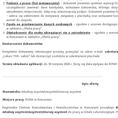
Podanie o pracę (list motywacyjny)
– dokument powinien spełniać wymogi for
szczególności zawierać: dane kandydata, wskazanie stanowiska, którego dotyc
zatrudnienie, miejscowość, datę oraz własnoręczny podpis. Dokument powinien
– zaleca się odniesienie do motywacji związanej z placówką oraz wskazanie kon
wnieść do zespołu.
Zgoda na przetwarzanie danych osobowych
– zgodnie z wzorem dostępnym n
w zakładce „Oferta pracy”.
Oświadczenie dla osoby ubiegającej się o zatrudnienie
– zgodnie z wzorem
w Rzeszowie w zakładce „Oferta pracy”.
Dostarczenie dokumentów:
Kompletne dokumenty rekrutacyjne prosimy przesyłać na adres e-mail:
sekretari
„Lekarz TOK– nabór” lub dostarczyć osobiście w sekretariacie placówki.
Termin składania aplikacji:
do 30 sierpnia 2026 r
.
(liczy się data wpływu do RCKiK
..............................................................................................................................
Opis oferty
Stanowisko:
młodszy asystent/asystent/starszy asystent
Miejsce pracy
:
RCKiK w Rzeszowie
Regionalne Centrum Krwiodawstwa i Krwiolecznictwa w Rzeszowie poszukuje
d
młodszy asystent/asystent/starszy asystent
do pracy w Dziale Laboratoryjnym- 