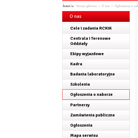
Jesteś w:
Strona główna
>
O nas
>
Ogłoszenia o na
O nas
Cele i zadania RCKiK
Centrala i Terenowe
Oddziały
Ekipy wyjazdowe
Kadra
Badania laboratoryjne
Szkolenia
Ogłoszenia o naborze
Partnerzy
Zamówienia publiczne
Ogłoszenia
Mapa serwisu