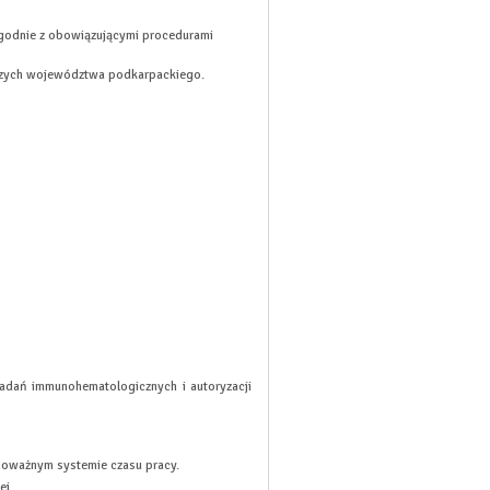
ów zgodnie z obowiązującymi procedurami
czych województwa podkarpackiego.
dań immunohematologicznych i autoryzacji
oważnym systemie czasu pracy.
ej.