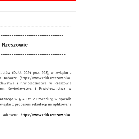
------------------------------
w Rzeszowie
-------------------------------
listów (Dz.U. 2024 poz. 928), w związku z
naborze (https://www.rckk.rzeszow.pl/o-
iodawstwa i Krwiolecznictwa w Rzeszowie
rum Krwiodawstwa i Krwiolecznictwa w
azanego w § 4 ust. 2 Procedury, w sposób
związku z procesem rekrutacji na aplikowane
od adresem:
https://www.rckk.rzeszow.pl/o-