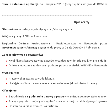
Termin składania aplikacji:
do 9 sierpnia 2026 r
.
(liczy się data wpływu do RCKiK 
..............................................................................................................................
Opis oferty
Stanowisko:
młodszy asystent/asystent/starszy asystent
Miejsce pracy:
RCKiK w Rzeszowie
Regionalne Centrum Krwiodawstwa i Krwiolecznictwa w Rzeszowie pos
asystent/asystent/starszy asystent
do pracy w Dziale Dawców i Pobierania.
Zakres głównych obowiązków:
Kwalifikacja kandydatów na dawców oraz dawców do oddania krwi i jej składn
Opieka medyczna nad dawcami podczas pobytu w siedzibie RCKiK w Rzeszowie
Wymagania:
Prawo wykonywania zawodu lekarza.
Umiejętności interpersonalne oraz nastawienie na jakość obsługi dawcy.
Oferujemy:
Zatrudnienie
na podstawie umowy o pracę
w wymiarze pełnego etatu, w równ
Pracę w prężnie rozwijającej się placówce medycznej o stabilnej pozycji rynkow
Dostęp do kursów, szkoleń, warsztatów.