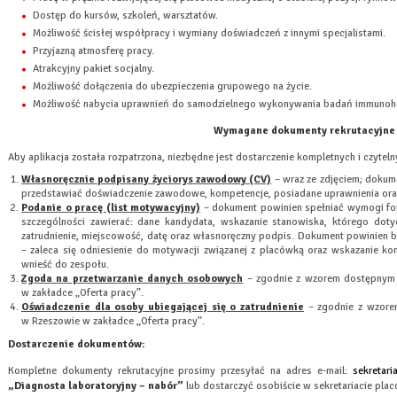
Dostęp do kursów, szkoleń, warsztatów.
Możliwość ścisłej współpracy i wymiany doświadczeń z innymi specjalistami.
Przyjazną atmosferę pracy.
Atrakcyjny pakiet socjalny.
Możliwość dołączenia do ubezpieczenia grupowego na życie.
Możliwość nabycia uprawnień do samodzielnego wykonywania badań immunohem
Wymagane dokumenty rekrutacyjne
Aby aplikacja została rozpatrzona, niezbędne jest dostarczenie kompletnych i czyte
Własnoręcznie podpisany życiorys zawodowy (CV)
– wraz ze zdjęciem; dokume
przedstawiać doświadczenie zawodowe, kompetencje, posiadane uprawnienia ora
Podanie o pracę (list motywacyjny)
– dokument powinien spełniać wymogi for
szczególności zawierać: dane kandydata, wskazanie stanowiska, którego dotyc
zatrudnienie, miejscowość, datę oraz własnoręczny podpis. Dokument powinien
– zaleca się odniesienie do motywacji związanej z placówką oraz wskazanie kon
wnieść do zespołu.
Zgoda na przetwarzanie danych osobowych
– zgodnie z wzorem dostępnym n
w zakładce „Oferta pracy”.
Oświadczenie dla osoby ubiegającej się o zatrudnienie
– zgodnie z wzorem
w Rzeszowie w zakładce „Oferta pracy”.
Dostarczenie dokumentów:
Kompletne dokumenty rekrutacyjne prosimy przesyłać na adres e-mail:
sekretari
„Diagnosta laboratoryjny – nabór”
lub dostarczyć osobiście w sekretariacie plac