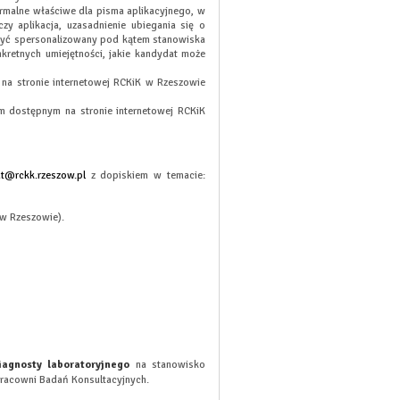
malne właściwe dla pisma aplikacyjnego, w
zy aplikacja, uzasadnienie ubiegania się o
 być spersonalizowany pod kątem stanowiska
kretnych umiejętności, jakie kandydat może
a stronie internetowej RCKiK w Rzeszowie
 dostępnym na stronie internetowej RCKiK
at@rckk.rzeszow.pl
z dopiskiem w temacie:
 w Rzeszowie).
iagnosty laboratoryjnego
na stanowisko
Pracowni Badań Konsultacyjnych.