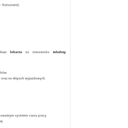
w Rzeszowie).
zukuje
lekarza
na stanowisko
młodszy
ików.
 oraz na ekipach wyjazdowych.
oważnym systemie czasu pracy.
ej.