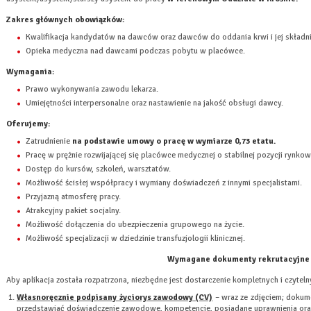
Zakres głównych obowiązków:
Kwalifikacja kandydatów na dawców oraz dawców do oddania krwi i jej składn
Opieka medyczna nad dawcami podczas pobytu w placówce.
Wymagania:
Prawo wykonywania zawodu lekarza.
Umiejętności interpersonalne oraz nastawienie na jakość obsługi dawcy.
Oferujemy:
Zatrudnienie
na podstawie umowy o pracę w wymiarze 0,73 etatu.
Pracę w prężnie rozwijającej się placówce medycznej o stabilnej pozycji rynkow
Dostęp do kursów, szkoleń, warsztatów.
Możliwość ścisłej współpracy i wymiany doświadczeń z innymi specjalistami.
Przyjazną atmosferę pracy.
Atrakcyjny pakiet socjalny.
Możliwość dołączenia do ubezpieczenia grupowego na życie.
Możliwość specjalizacji w dziedzinie transfuzjologii klinicznej.
Wymagane dokumenty rekrutacyjne
Aby aplikacja została rozpatrzona, niezbędne jest dostarczenie kompletnych i czyte
Własnoręcznie podpisany życiorys zawodowy (CV)
– wraz ze zdjęciem; dokume
przedstawiać doświadczenie zawodowe, kompetencje, posiadane uprawnienia ora