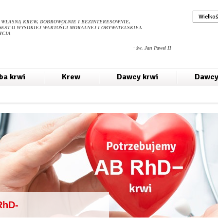
Wielkoś
 WŁASNĄ KREW, DOBROWOLNIE I BEZINTERESOWNIE,
GEST O WYSOKIEJ WARTOŚCI MORALNEJ I OBYWATELSKIEJ.
YCIA
- św. Jan Paweł II
ba krwi
Krew
Dawcy krwi
Dawcy
RhD-