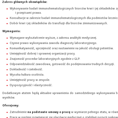
Zakres głównych obowiązków:
Wykonywanie badań immunohematologicznych biorców krwi i jej składnik
i przepisami prawa.
Konsultacje w zakresie badań immunohematologicznych dla podmiotów leczni
Dobór krwi i jej składników do transfuzji dla biorców zimmunizowanych.
Wymagania:
Wymagane wykształcenie wyższe, z zakresu analityki medycznej.
Czynne prawo wykonywania zawodu diagnosty laboratoryjnego.
Komunikatywność, uprzejmość oraz nastawienie na jakość obsługi petentów.
Umiejętność dobrej i sprawnej organizacji pracy.
Znajomość procedur laboratoryjnych zgodnie z GLP.
Odpowiedzialność zawodowa, gotowość do podejmowania trudnych decyzji.
Dokładność i rzetelność.
Wysoka kultura osobista.
Umiejętność pracy w zespole.
Dyspozycyjność i elastyczność.
Dodatkowym atutem będą aktualne uprawnienia do samodzielnego wykonywania ba
wyników.
Oferujemy:
Zatrudnienie
na podstawie umowy o pracę
w wymiarze pełnego etatu, w równ
Pracę w prężnie rozwijającej się placówce medycznej o stabilnej pozycji rynkow