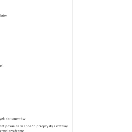
ików.
ej.
lnych dokumentów:
nt powinien w sposób przejrzysty i rzetelny
z wykształcenie.