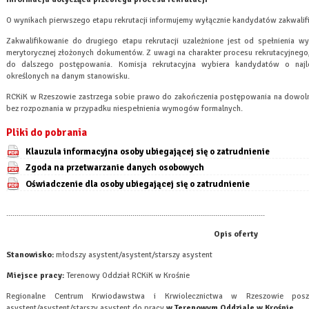
O wynikach pierwszego etapu rekrutacji informujemy wyłącznie kandydatów zakwali
Zakwalifikowanie do drugiego etapu rekrutacji uzależnione jest od spełnienia
merytorycznej złożonych dokumentów. Z uwagi na charakter procesu rekrutacyjnego,
do dalszego postępowania. Komisja rekrutacyjna wybiera kandydatów o na
określonych na danym stanowisku.
RCKiK w Rzeszowie zastrzega sobie prawo do zakończenia postępowania na dowolny
bez rozpoznania w przypadku niespełnienia wymogów formalnych.
Pliki do pobrania
Klauzula informacyjna osoby ubiegającej się o zatrudnienie
Zgoda na przetwarzanie danych osobowych
Oświadczenie dla osoby ubiegającej się o zatrudnienie
.............................................................................................................................
Opis oferty
Stanowisko:
młodszy asystent/asystent/starszy asystent
Miejsce pracy:
Terenowy Oddział
RCKiK w Krośnie
Regionalne Centrum Krwiodawstwa i Krwiolecznictwa w Rzeszowie posz
asystent/asystent/starszy asystent do pracy
w Terenowym Oddziale w Krośnie.