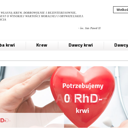
Wielkoś
 WŁASNĄ KREW, DOBROWOLNIE I BEZINTERESOWNIE,
GEST O WYSOKIEJ WARTOŚCI MORALNEJ I OBYWATELSKIEJ.
YCIA
- św. Jan Paweł II
ba krwi
Krew
Dawcy krwi
Dawcy
hD-
RhD-