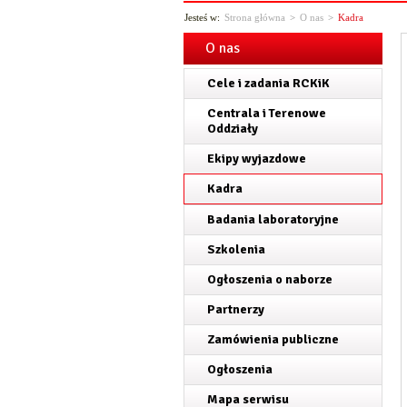
Jesteś w:
Strona główna
>
O nas
>
Kadra
O nas
Cele i zadania RCKiK
Centrala i Terenowe
Oddziały
Ekipy wyjazdowe
Kadra
Badania laboratoryjne
Szkolenia
Ogłoszenia o naborze
Partnerzy
Zamówienia publiczne
Ogłoszenia
Mapa serwisu