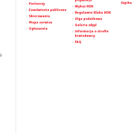
przywileje
Szpiku
Partnerzy
Wykaz HDK
Zamówienia publiczne
Regulamin Klubu HDK
Skierowania
Ulga podatkowa
Mapa serwisu
Galeria zdjęć
Ogłoszenia
Informacja o strefie
krwiodawcy
FAQ
a)