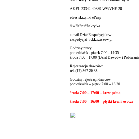
adres skrzynki doręczeń elektronicznych:
AE:PL-23342-40889-WWVHE-20
adres skrzynki ePuap
/1w3lf3ru65/skrytka
e-mail Dział Ekspedycji krwi:
ekspedycja@rckk.rzeszow.pl
Godziny pracy
poniedziałek - piątek 7:00 - 14:35
środa 7:00 - 17:00 (Dział Dawców i Pobierani
Rejestracja dawców:
tel. (17) 867 20 33
Godziny rejestracji dawców
poniedziałek – piątek 7:00 – 13:30
środa 7:00 – 17:00 – krew pełna
środa 7:00 – 16:00 – płytki krwi i osocze