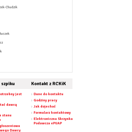
czek-Chudzik
łuczek
cz
k
 szpiku
Kontakt z RCKiK
otrzebny jest
Dane do kontaktu
Godziny pracy
stać dawcą
Jak dojechać
Formularz kontaktowy
a stanu
Elektroniczna Skrzynka
a
Podawcza ePUAP
zgłoszeniowa
owego Dawcy