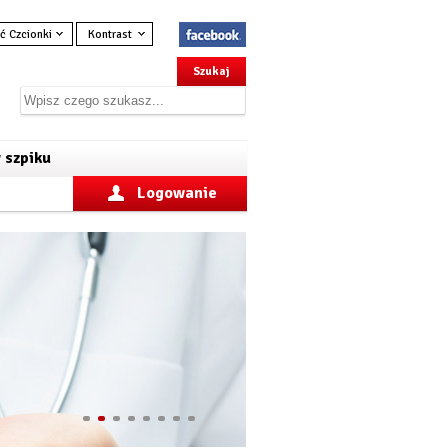
ć Czcionki
Kontrast
 szpiku
Logowanie
1
2
3
4
5
6
7
8