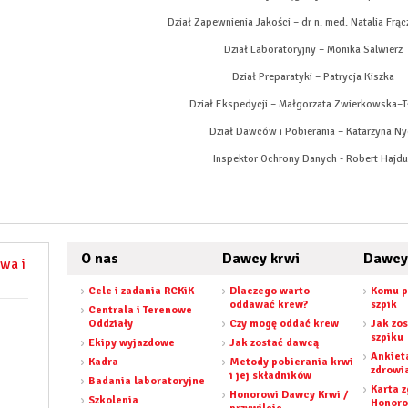
Dział Zapewnienia Jakości – dr n. med. Natalia Frą
Dział Laboratoryjny – Monika Salwierz
Dział Preparatyki – Patrycja Kiszka
Dział Ekspedycji – Małgorzata Zwierkowska–T
Dział Dawców i Pobierania – Katarzyna Ny
Inspektor Ochrony Danych - Robert Hajdu
O nas
Dawcy krwi
Dawcy
wa i
Cele i zadania RCKiK
Dlaczego warto
Komu p
oddawać krew?
szpik
Centrala i Terenowe
Oddziały
Czy mogę oddać krew
Jak zo
szpiku
Ekipy wyjazdowe
Jak zostać dawcą
Ankiet
Kadra
Metody pobierania krwi
zdrowi
i jej składników
Badania laboratoryjne
Karta 
Honorowi Dawcy Krwi /
Szkolenia
Honor