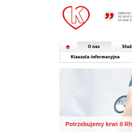
ODDAJĄC
TO JEST 
TO DAR Ż
O nas
Służ
Klauzula-informacyjna
Potrzebujemy krwi 0 R
Potrzebujemy krwi AB 