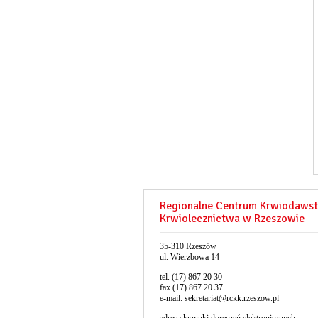
Regionalne Centrum Krwiodawst
Krwiolecznictwa w Rzeszowie
35-310 Rzeszów
ul. Wierzbowa 14
tel. (17) 867 20 30
fax (17) 867 20 37
e-mail:
sekretariat@rckk.rzeszow.pl