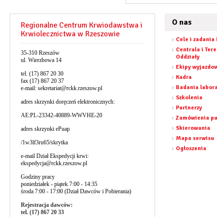
O nas
Regionalne Centrum Krwiodawstwa i
Krwiolecznictwa w Rzeszowie
Cele i zadania
Centrala i Ter
35-310 Rzeszów
Oddziały
ul. Wierzbowa 14
Ekipy wyjazdo
tel. (17) 867 20 30
Kadra
fax (17) 867 20 37
Badania labor
e-mail:
sekretariat@rckk.rzeszow.pl
Szkolenia
adres skrzynki doręczeń elektronicznych:
Partnerzy
AE:PL-23342-40889-WWVHE-20
Zamówienia pu
Skierowania
adres skrzynki ePuap
Mapa serwisu
/1w3lf3ru65/skrytka
Ogłoszenia
e-mail Dział Ekspedycji krwi:
ekspedycja@rckk.rzeszow.pl
Godziny pracy
poniedziałek - piątek 7:00 - 14:35
środa 7:00 - 17:00 (Dział Dawców i Pobierania)
Rejestracja dawców:
tel. (17) 867 20 33