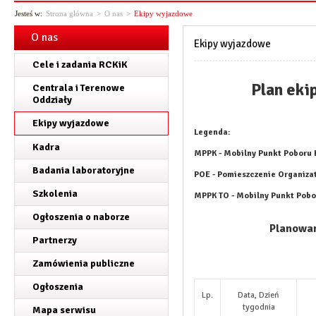
Jesteś w:
Strona główna
>
O nas
>
Ekipy wyjazdowe
O nas
Ekipy wyjazdowe
Cele i zadania RCKiK
Plan eki
Centrala i Terenowe
Oddziały
Ekipy wyjazdowe
Legenda:
Kadra
MPPK - Mobilny Punkt Poboru 
Badania laboratoryjne
POE - Pomieszczenie Organiza
Szkolenia
MPPK TO - Mobilny Punkt Pobor
Ogłoszenia o naborze
Planowan
Partnerzy
Zamówienia publiczne
Ogłoszenia
Lp.
Data, Dzień
tygodnia
Mapa serwisu