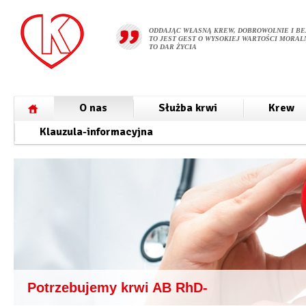
ODDAJĄC WŁASNĄ KREW, DOBROWOLNIE I BE
TO JEST GEST O WYSOKIEJ WARTOŚCI MORALN
TO DAR ŻYCIA
O nas
Służba krwi
Krew
Klauzula-informacyjna
Potrzebujemy krwi AB RhD-