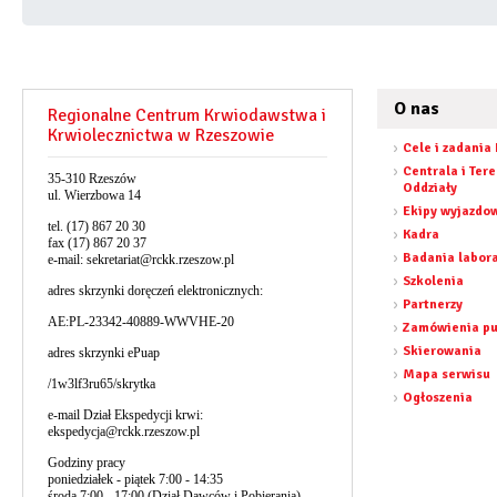
O nas
Regionalne Centrum Krwiodawstwa i
Krwiolecznictwa w Rzeszowie
Cele i zadania
Centrala i Ter
35-310 Rzeszów
Oddziały
ul. Wierzbowa 14
Ekipy wyjazdo
tel. (17) 867 20 30
Kadra
fax (17) 867 20 37
Badania labor
e-mail:
sekretariat@rckk.rzeszow.pl
Szkolenia
adres skrzynki doręczeń elektronicznych:
Partnerzy
AE:PL-23342-40889-WWVHE-20
Zamówienia pu
Skierowania
adres skrzynki ePuap
Mapa serwisu
/1w3lf3ru65/skrytka
Ogłoszenia
e-mail Dział Ekspedycji krwi:
ekspedycja@rckk.rzeszow.pl
Godziny pracy
poniedziałek - piątek 7:00 - 14:35
środa 7:00 - 17:00 (Dział Dawców i Pobierania)