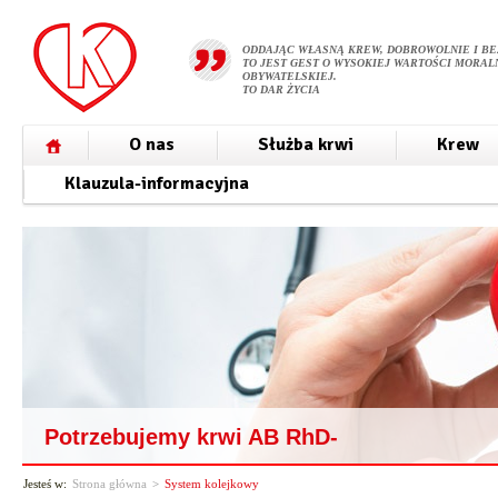
ODDAJĄC WŁASNĄ KREW, DOBROWOLNIE I BE
TO JEST GEST O WYSOKIEJ WARTOŚCI MORALN
OBYWATELSKIEJ.
TO DAR ŻYCIA
O nas
Służba krwi
Krew
Klauzula-informacyjna
Potrzebujemy krwi AB RhD-
Jesteś w:
Strona główna
>
System kolejkowy