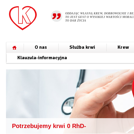
ODDAJĄC WŁASNĄ KREW, DOBROWOLNIE I BE
TO JEST GEST O WYSOKIEJ WARTOŚCI MORALN
TO DAR ŻYCIA
O nas
Służba krwi
Krew
Klauzula-informacyjna
Potrzebujemy krwi 0 RhD-
Potrzebujemy krwi AB RhD-