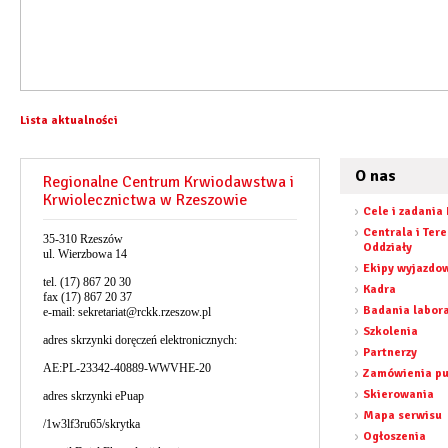
Lista aktualności
O nas
Regionalne Centrum Krwiodawstwa i
Krwiolecznictwa w Rzeszowie
Cele i zadania
Centrala i Ter
35-310 Rzeszów
Oddziały
ul. Wierzbowa 14
Ekipy wyjazdo
tel. (17) 867 20 30
Kadra
fax (17) 867 20 37
Badania labor
e-mail:
sekretariat@rckk.rzeszow.pl
Szkolenia
adres skrzynki doręczeń elektronicznych:
Partnerzy
AE:PL-23342-40889-WWVHE-20
Zamówienia pu
Skierowania
adres skrzynki ePuap
Mapa serwisu
/1w3lf3ru65/skrytka
Ogłoszenia